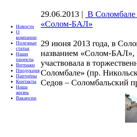
29.06.2013
|
В Соломбале 
«Солом-БАЛ»
Новости
О
компании
29 июня 2013 года, в Сол
Полезные
статьи
названием «Солом-БАЛ», 
Наши
проекты
участвовала в торжестве
Витражи
Продукция
Соломбале» (пр. Никольски
Партнёры
Седов – Соломбальский п
Контакты
Наша
жизнь
Вакансии