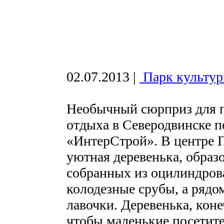
02.07.2013
|
Парк культур
Необычный сюрприз для п
отдыха в Северодвинске п
«ИнтерCтрой». В центре П
уютная деревенька, образ
собранных из оцилиндрова
колодезные срубы, а рядо
лавочки. Деревенька, коне
чтобы маленькие посетите